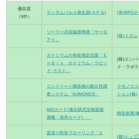
優良賞
ランダムパルス発生器(ＡＰＧ)
(有)RPG
（9件）
ソーラー式視線誘導標「サーモ
(株)イズム
アイ」
カドミウムの免疫測定試薬「Ｅ
(株)エン
ｎＢｉｏ カドミウム・ラピッ
ク・ラボラ
ド･テスト」
コンクリート構造物の耐久性調
クモノスコ
査システム「KUMONOS」
ション(株)
NIGカード(遺伝研式生物資源
静宏産業(株
運搬・保存カード)
直張り防音フローリング「エ
(株)トップ