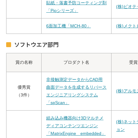
貼紙・落書予防コーティング剤
(株)ピオテ
「Pioシリーズ」
6面加工機「MCH-80」
(株)メクト
ソフトウエア部門
賞の名称
プロダクト名
受賞
非接触測定データからCAD用
優秀賞
曲面データを生成するリバース
(株)アル
（3件）
エンジニアリングシステム
「spScan」
組み込み機器向け3Dマルチメ
(株)ネッ
ディアコンテンツエンジン
ョン
「MatrixEngine embedded」