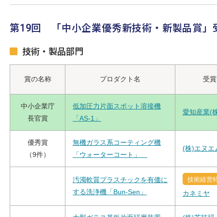
第19回 「中小企業優秀新技術・新製品賞」
技術・製品部門
賞の名称
プロダクト名
受賞
中小企業庁
低加圧力片面スポット溶接機
愛知産業(株
長官賞
「AS-1」
優秀賞
無機ガラス系コーティング機
(株)エヌエ
（9件）
「ウォーターコート」
汚濁軟質プラスチックを有価に
技術経営
する洗浄機「Bun-Sen」
カネミヤ