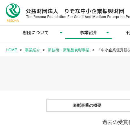
財団について
事業紹介
会員企業のご紹介
理事長ご挨拶
交通アクセス
財団概要
情報公開
調査・研究・情報提供事業
新技術・新製品表彰事業
技術移転事業
人材育成事業
事業紹介
HOME
事業紹介
新技術・新製品表彰事業
「中小企業優秀新
表彰事業の概要
過去の受賞