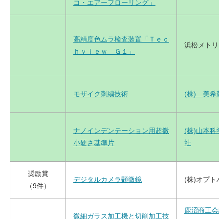
コ・エアーフローリング」
高精度色ムラ検査装置「Ｔｅｃ
浜松メトリ
ｈｖｉｅｗ Ｇ１」
モザイク刺繍技術
(株) 美
ナノインデンテーション用超微
(株)山本
小硬さ基準片
社
奨励賞
デジタルカメラ顕微鏡
(株)オプ
（9件）
鹿沼商工会
微細ガラス加工機と切削加工技