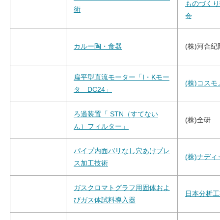
ものづくり
術
会
カルー陶・食器
(株)河合紀
扁平型直流モーター「I・Kモー
(株)コス
タ DC24」
ろ過装置「 STN（すてない
(株)全研
ん）フィルター」
パイプ内面バリなし穴あけプレ
(株)ナディ
ス加工技術
ガスクロマトグラフ用固体およ
日本分析工
びガス体試料導入器