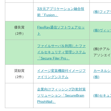
3次元アプリケーション融合技
(株)フィ
術「Fusion」
優良賞
FlexRay通信ソフトウェアセッ
(株)ヴィッ
（2件）
ト
ファイルサーバを利用したファ
(株)チア
イルセキュリティ管理システム
アソシエイ
「Secure Filer Pro」
奨励賞
イメージ変装機能付イメージフ
カーネルシ
（2件）
ァイリングシステム
(株)
企業向けフィッシング詐欺対策
ソリューション「SecureBrain
(株)セキ
PhishWall」