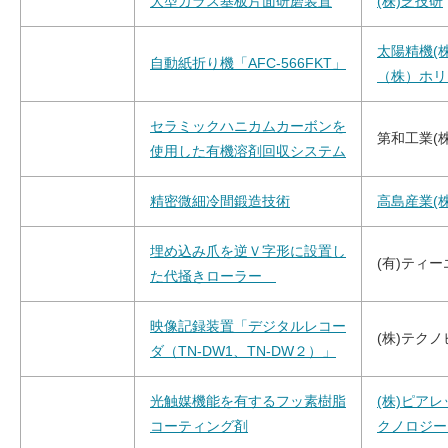
大型ガラス基板片面研磨装置
(株)芝技研
太陽精機(
自動紙折り機「AFC-566FKT」
（株）ホリ
セラミックハニカムカーボンを
第和工業(株
使用した有機溶剤回収システム
精密微細冷間鍛造技術
高島産業(株
埋め込み爪を逆Ｖ字形に設置し
(有)ティ
た代掻きローラー
映像記録装置「デジタルレコー
(株)テク
ダ（TN-DW1、TN-DW２）」
光触媒機能を有するフッ素樹脂
(株)ピア
コーティング剤
クノロジー