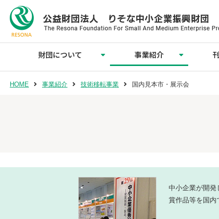
財団について
事業紹介
会員企業のご紹介
理事長ご挨拶
交通アクセス
財団概要
情報公開
調査・研究・情報提供事業
新技術・新製品表彰事業
技術移転事業
人材育成事業
事業紹介
HOME
事業紹介
技術移転事業
国内見本市・展示会
中小企業が開発
賞作品等を国内